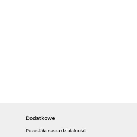
CHNIA
RA Z
MAŁY DOKTOR -
CZYNIAMI
LECZYMY ZĘBY -
ZESTAW
00
A
MAŁY LEKARZ
00
LEKARSKI Z
52.00
ODEJ
DENTYSTA W
AKCESORIAMI I
56.00
HARKI.
WALIZCE.
PACJENTEM W
ZESTAW MAŁEGO
SKRZYNCE
STOMATOLOGA.
Dodatkowe
Pozostała nasza działalność.