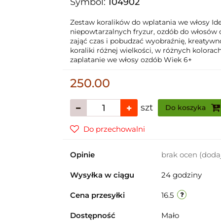
Symbol:
104902
Zestaw koralików do wplatania we włosy Id
niepowtarzalnych fryzur, ozdób do włosów
zająć czas i pobudzać wyobraźnię, kreatywn
koraliki różnej wielkości, w różnych kolora
zaplatanie we włosy ozdób Wiek 6+
250.00
szt
Do koszyka
Do przechowalni
Opinie
brak ocen
(doda
Wysyłka w ciągu
24 godziny
Cena przesyłki
16.5
Dostępność
Mało