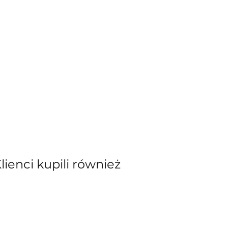
Klienci kupili również
kiewicz