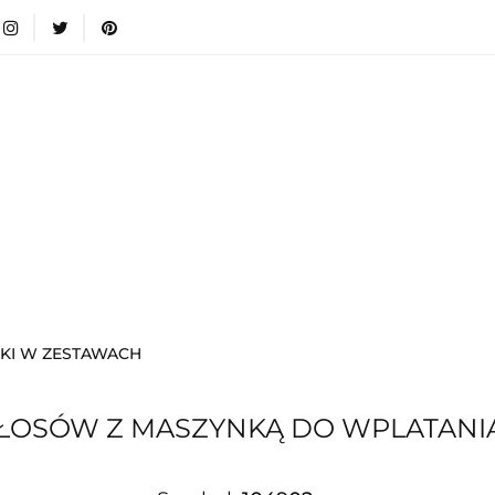
wki
Nowości
Bestsellery
Blog
Dodatkow
egorie
Zabawki
Nowości
Bestsellery
Blog
e infromacje.
Zobacz
Kategorie
KI W ZESTAWACH
ŁOSÓW Z MASZYNKĄ DO WPLATANI