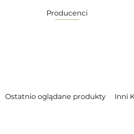
Producenci
-
Ostatnio oglądane produkty
Inni 
” S.C. Marzena Dudkiewicz Sławomir Dud