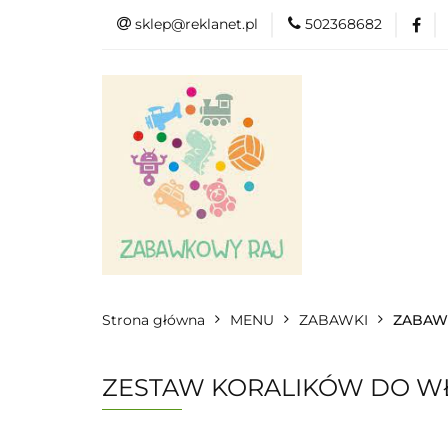
sklep@reklanet.pl
502368682
Menu
Zaba
Zobacz
Kat
Menu
Dodatkow
Strona główna
MENU
ZABAWKI
ZABAW
ZESTAW KORALIKÓW DO W