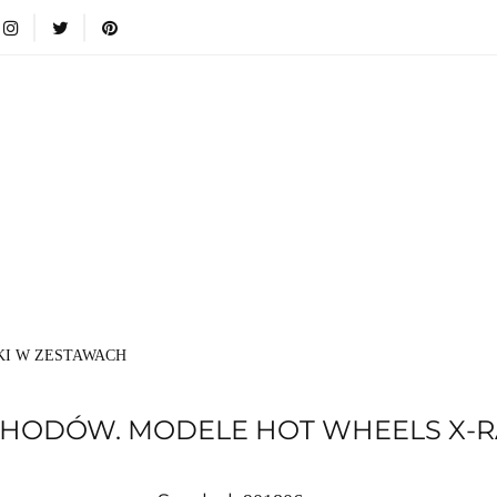
i
Nowości
Bestsellery
Blog
Dodatkowe infromacje
Zabawki
Nowości
Bestsellery
Blog
Dodatkowe inf
Kategorie
I W ZESTAWACH
CHODÓW. MODELE HOT WHEELS X-R