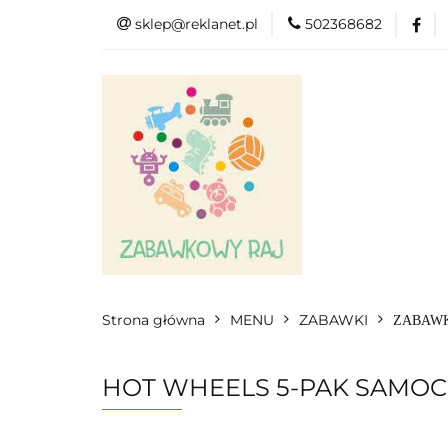
sklep@reklanet.pl
502368682
Menu
Zabawk
Kategorie
Menu
Zobacz
Strona główna
MENU
ZABAWKI
ZABAWK
HOT WHEELS 5-PAK SAMO