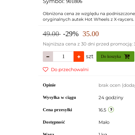
Symbol:
901806
Obniżona cena ze względu na podniszczone
oryginalnych autek Hot Wheels z X-raycers. 
49.00
-29%
35.00
Najniższa cena z 30 dni przed promocją:
szt
Do koszyka
Do przechowalni
brak ocen
(doda
Opinie
24 godziny
Wysyłka w ciągu
16.5
Cena przesyłki
Mało
Dostępność
1 kg
Waga