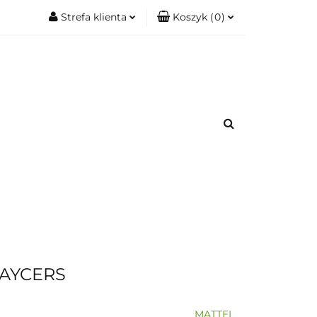
Strefa klienta
Koszyk
(
0
)
.
Zobacz
Zaloguj się
Koszyk jest pusty
Zarejestruj się
Dodaj zgłoszenie
x
romacje.
Do bezpłatnej dostawy brakuje
-,--
Darmowa dostawa!
Suma
0,00 zł
Cena uwzględnia rabaty
AYCERS
MATTEL