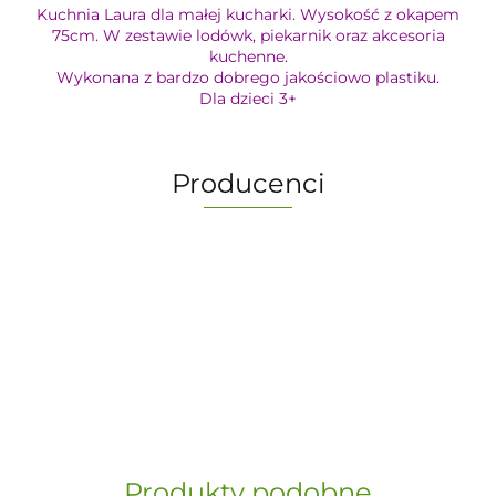
Kuchnia Laura dla małej kucharki. Wysokość z okapem
75cm. W zestawie lodówk, piekarnik oraz akcesoria
kuchenne.
Wykonana z bardzo dobrego jakościowo plastiku.
Dla dzieci 3+
Producenci
-
„Paula” S.C. Marzena Dudkiewicz
Produkty podobne