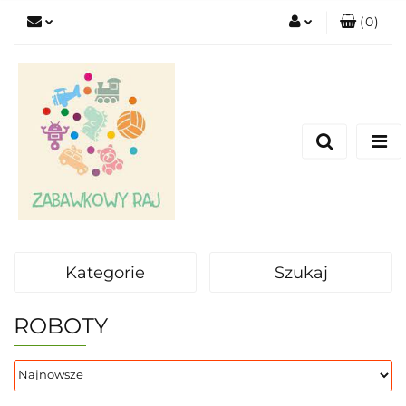
(
0
)
Zaloguj się
Zarejestruj się
Dodaj zgłoszenie
Kategorie
Szukaj
ROBOTY