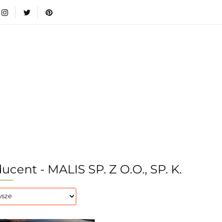
wki
Nowości
Bestsellery
Blog
Dodatkow
egorie
Zabawki
Nowości
Bestsellery
Blog
e infromacje.
Zobacz
Kategorie
ucent - MALIS SP. Z O.O., SP. K.