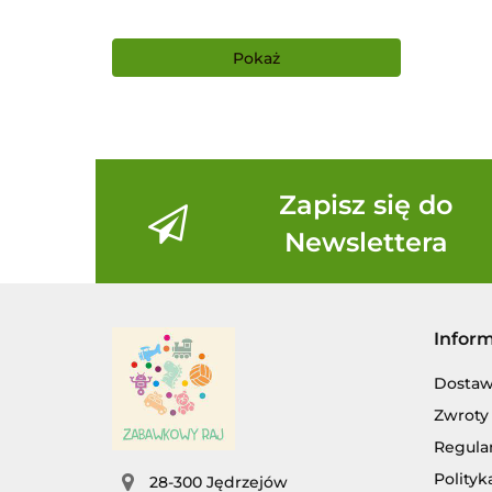
Pokaż
Zapisz się do
Newslettera
Infor
Dosta
Zwroty 
Regula
Polityk
28-300 Jędrzejów