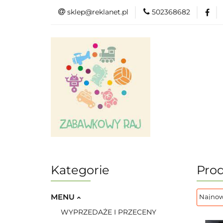
sklep@reklanet.pl
502368682
Menu
Zaba
Zobacz
Kat
Menu
Dodatkow
Kategorie
Prod
MENU
WYPRZEDAŻE I PRZECENY