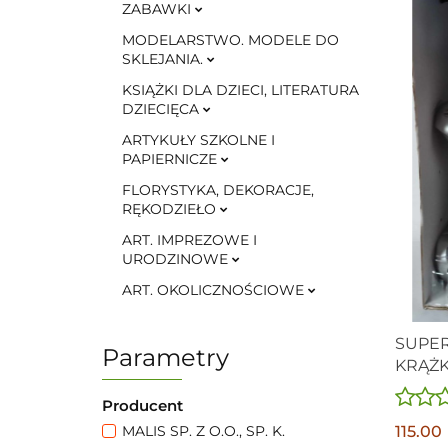
ZABAWKI
MODELARSTWO. MODELE DO
SKLEJANIA.
KSIĄŻKI DLA DZIECI, LITERATURA
DZIECIĘCA
ARTYKUŁY SZKOLNE I
PAPIERNICZE
FLORYSTYKA, DEKORACJE,
RĘKODZIEŁO
ART. IMPREZOWE I
URODZINOWE
ART. OKOLICZNOŚCIOWE
SUPER
Parametry
KRĄŻK
STERO
Producent
115.00
MALIS SP. Z O.O., SP. K.