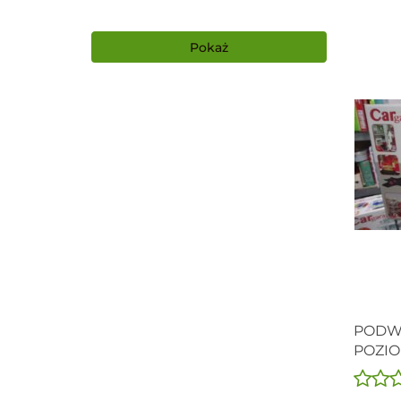
Pokaż
PODWÓ
POZIO
ZNAK