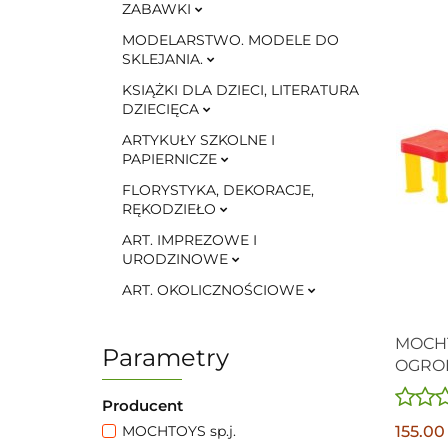
ZABAWKI
MODELARSTWO. MODELE DO
SKLEJANIA.
KSIĄŻKI DLA DZIECI, LITERATURA
DZIECIĘCA
ARTYKUŁY SZKOLNE I
PAPIERNICZE
FLORYSTYKA, DEKORACJE,
RĘKODZIEŁO
ART. IMPREZOWE I
URODZINOWE
ART. OKOLICZNOŚCIOWE
MOCHT
Parametry
OGROD
Producent
155.00
MOCHTOYS sp.j.