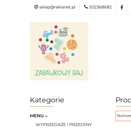
sklep@reklanet.pl
502368682
Menu
Zaba
Zobacz
Kat
Menu
Dodatkow
Kategorie
Prod
MENU
WYPRZEDAŻE I PRZECENY