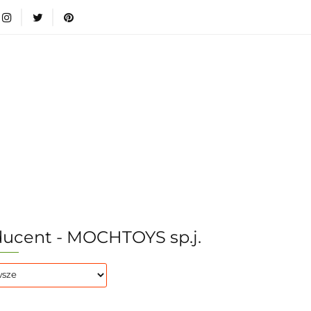
wki
Nowości
Bestsellery
Blog
Dodatkow
egorie
Zabawki
Nowości
Bestsellery
Blog
e infromacje.
Zobacz
Kategorie
ucent - MOCHTOYS sp.j.