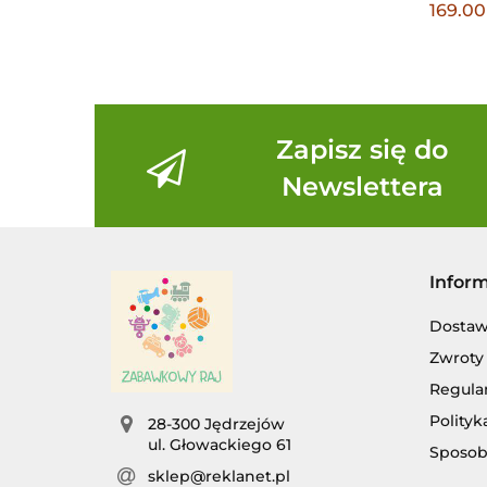
169.00
Zapisz się do
Newslettera
Infor
Dosta
Zwroty 
Regula
Polityk
28-300 Jędrzejów
ul. Głowackiego 61
Sposob
sklep@reklanet.pl