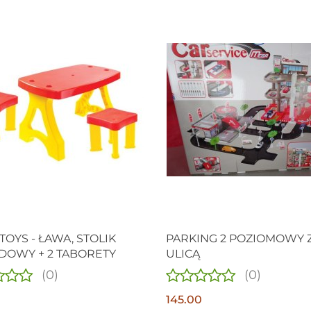
OYS - ŁAWA, STOLIK
PARKING 2 POZIOMOWY 
OWY + 2 TABORETY
ULICĄ
(0)
(0)
145.00