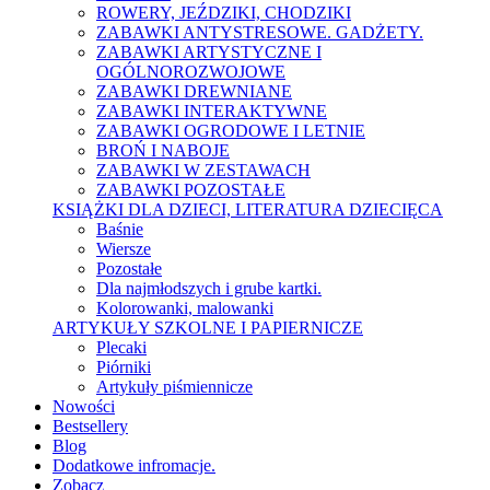
ROWERY, JEŹDZIKI, CHODZIKI
ZABAWKI ANTYSTRESOWE. GADŻETY.
ZABAWKI ARTYSTYCZNE I
OGÓLNOROZWOJOWE
ZABAWKI DREWNIANE
ZABAWKI INTERAKTYWNE
ZABAWKI OGRODOWE I LETNIE
BROŃ I NABOJE
ZABAWKI W ZESTAWACH
ZABAWKI POZOSTAŁE
KSIĄŻKI DLA DZIECI, LITERATURA DZIECIĘCA
Baśnie
Wiersze
Pozostałe
Dla najmłodszych i grube kartki.
Kolorowanki, malowanki
ARTYKUŁY SZKOLNE I PAPIERNICZE
Plecaki
Piórniki
Artykuły piśmiennicze
Nowości
Bestsellery
Blog
Dodatkowe infromacje.
Zobacz