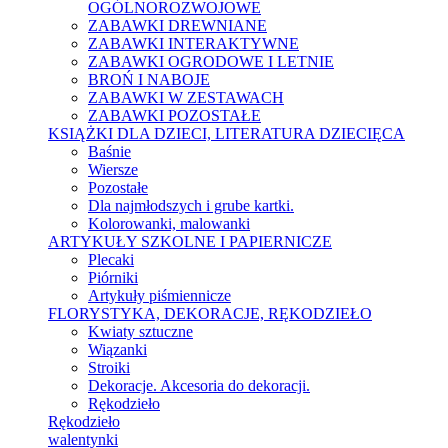
OGÓLNOROZWOJOWE
ZABAWKI DREWNIANE
ZABAWKI INTERAKTYWNE
ZABAWKI OGRODOWE I LETNIE
BROŃ I NABOJE
ZABAWKI W ZESTAWACH
ZABAWKI POZOSTAŁE
KSIĄŻKI DLA DZIECI, LITERATURA DZIECIĘCA
Baśnie
Wiersze
Pozostałe
Dla najmłodszych i grube kartki.
Kolorowanki, malowanki
ARTYKUŁY SZKOLNE I PAPIERNICZE
Plecaki
Piórniki
Artykuły piśmiennicze
FLORYSTYKA, DEKORACJE, RĘKODZIEŁO
Kwiaty sztuczne
Wiązanki
Stroiki
Dekoracje. Akcesoria do dekoracji.
Rękodzieło
Rękodzieło
walentynki