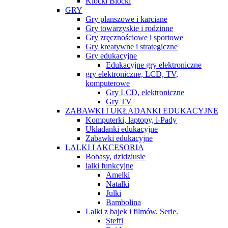
Klocki Blocki
GRY
Gry planszowe i karciane
Gry towarzyskie i rodzinne
Gry zręcznościowe i sportowe
Gry kreatywne i strategiczne
Gry edukacyjne
Edukacyjne gry elektroniczne
gry elektroniczne, LCD, TV,
komputerowe
Gry LCD, elektroniczne
Gry TV
ZABAWKI I UKŁADANKI EDUKACYJNE
Komputerki, laptopy, i-Pady
Układanki edukacyjne
Zabawki edukacyjne
LALKI I AKCESORIA
Bobasy, dzidziusie
lalki funkcyjne
Amelki
Natalki
Julki
Bambolina
Lalki z bajek i filmów. Serie.
Steffi