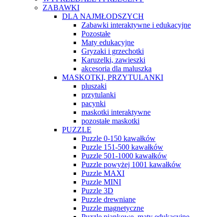
ZABAWKI
DLA NAJMŁODSZYCH
Zabawki interaktywne i edukacyjne
Pozostałe
Maty edukacyjne
Gryzaki i grzechotki
Karuzelki, zawieszki
akcesoria dla maluszka
MASKOTKI, PRZYTULANKI
pluszaki
przytulanki
pacynki
maskotki interaktywne
pozostałe maskotki
PUZZLE
Puzzle 0-150 kawałków
Puzzle 151-500 kawałków
Puzzle 501-1000 kawałków
Puzzle powyżej 1001 kawałków
Puzzle MAXI
Puzzle MINI
Puzzle 3D
Puzzle drewniane
Puzzle magnetyczne
Puzzle piankowe, maty edukacyjne