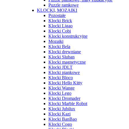
Puzzle ramkowe
KLOCKI, MOZAIKI
Pozostałe
Klocki Brick
Klocki Ligao
Klocki Cobi
Klocki konstrukcyjne
Mozaiki
Klocki Bela
Klocki drewniane
Klocki Sluban
Klocki magnetyczne
Klocki JDLT
Klocki piankowe
Klocki Bloco
Klocki Hello Kitty
Klocki Wange
Klocki Lego
Klocki Dromader
Klocki Marble Robot
Klocki Jubilux
Klocki Kazi
Klocki BanBao
Klocki Cogo