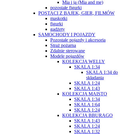
Mia i ja (Mia and me)
pozostałe figurki
POSTACI Z BAJEK, GIER, FILMÓW
maskotki
figurki
gadżety
SAMOCHODY I POJAZDY
Pozostałe pojazdy i akcesoria
Straż pożarna
Zdalnie sterowane
Modele pojazdów
KOLEKCJA WELLY
SKALA 1:34
SKALA 1:34 do
składania
SKALA 1:24
SKALA 1:43
KOLEKCJA MAISTO
SKALA 1:34
SKALA 1:64
SKALA 1:24
KOLEKCJA BBURAGO
SKALA 1:43
SKALA 1:24
SKALA 1:32