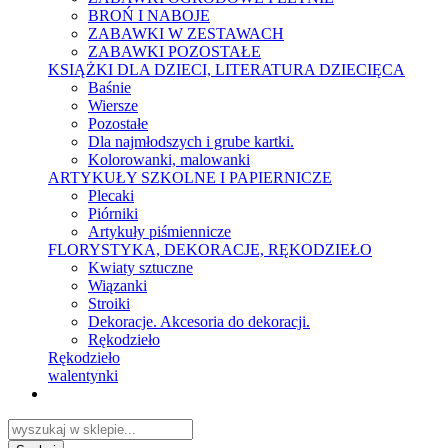
BROŃ I NABOJE
ZABAWKI W ZESTAWACH
ZABAWKI POZOSTAŁE
KSIĄŻKI DLA DZIECI, LITERATURA DZIECIĘCA
Baśnie
Wiersze
Pozostałe
Dla najmłodszych i grube kartki.
Kolorowanki, malowanki
ARTYKUŁY SZKOLNE I PAPIERNICZE
Plecaki
Piórniki
Artykuły piśmiennicze
FLORYSTYKA, DEKORACJE, RĘKODZIEŁO
Kwiaty sztuczne
Wiązanki
Stroiki
Dekoracje. Akcesoria do dekoracji.
Rękodzieło
Rękodzieło
walentynki