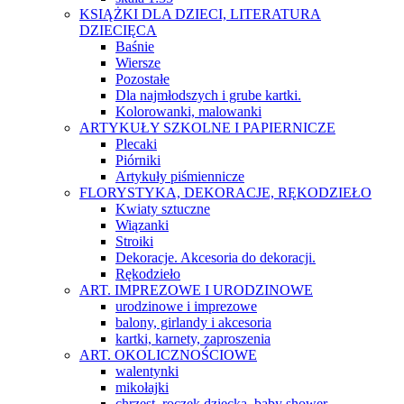
KSIĄŻKI DLA DZIECI, LITERATURA
DZIECIĘCA
Baśnie
Wiersze
Pozostałe
Dla najmłodszych i grube kartki.
Kolorowanki, malowanki
ARTYKUŁY SZKOLNE I PAPIERNICZE
Plecaki
Piórniki
Artykuły piśmiennicze
FLORYSTYKA, DEKORACJE, RĘKODZIEŁO
Kwiaty sztuczne
Wiązanki
Stroiki
Dekoracje. Akcesoria do dekoracji.
Rękodzieło
ART. IMPREZOWE I URODZINOWE
urodzinowe i imprezowe
balony, girlandy i akcesoria
kartki, karnety, zaproszenia
ART. OKOLICZNOŚCIOWE
walentynki
mikołajki
chrzest, roczek dziecka, baby shower