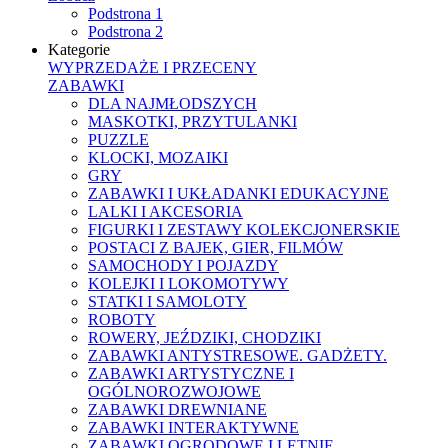
Podstrona 1
Podstrona 2
Kategorie
WYPRZEDAŻE I PRZECENY
ZABAWKI
DLA NAJMŁODSZYCH
MASKOTKI, PRZYTULANKI
PUZZLE
KLOCKI, MOZAIKI
GRY
ZABAWKI I UKŁADANKI EDUKACYJNE
LALKI I AKCESORIA
FIGURKI I ZESTAWY KOLEKCJONERSKIE
POSTACI Z BAJEK, GIER, FILMÓW
SAMOCHODY I POJAZDY
KOLEJKI I LOKOMOTYWY
STATKI I SAMOLOTY
ROBOTY
ROWERY, JEŹDZIKI, CHODZIKI
ZABAWKI ANTYSTRESOWE. GADŻETY.
ZABAWKI ARTYSTYCZNE I
OGÓLNOROZWOJOWE
ZABAWKI DREWNIANE
ZABAWKI INTERAKTYWNE
ZABAWKI OGRODOWE I LETNIE