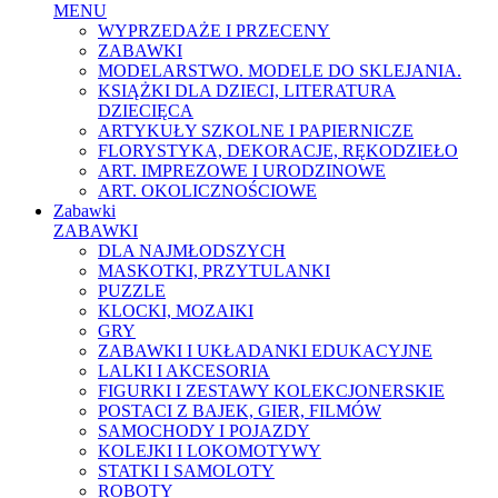
MENU
WYPRZEDAŻE I PRZECENY
ZABAWKI
MODELARSTWO. MODELE DO SKLEJANIA.
KSIĄŻKI DLA DZIECI, LITERATURA
DZIECIĘCA
ARTYKUŁY SZKOLNE I PAPIERNICZE
FLORYSTYKA, DEKORACJE, RĘKODZIEŁO
ART. IMPREZOWE I URODZINOWE
ART. OKOLICZNOŚCIOWE
Zabawki
ZABAWKI
DLA NAJMŁODSZYCH
MASKOTKI, PRZYTULANKI
PUZZLE
KLOCKI, MOZAIKI
GRY
ZABAWKI I UKŁADANKI EDUKACYJNE
LALKI I AKCESORIA
FIGURKI I ZESTAWY KOLEKCJONERSKIE
POSTACI Z BAJEK, GIER, FILMÓW
SAMOCHODY I POJAZDY
KOLEJKI I LOKOMOTYWY
STATKI I SAMOLOTY
ROBOTY