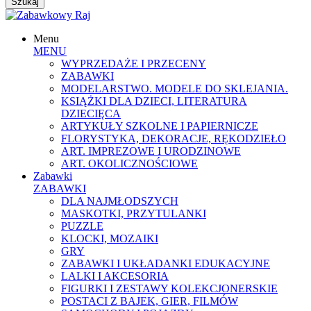
Menu
MENU
WYPRZEDAŻE I PRZECENY
ZABAWKI
MODELARSTWO. MODELE DO SKLEJANIA.
KSIĄŻKI DLA DZIECI, LITERATURA
DZIECIĘCA
ARTYKUŁY SZKOLNE I PAPIERNICZE
FLORYSTYKA, DEKORACJE, RĘKODZIEŁO
ART. IMPREZOWE I URODZINOWE
ART. OKOLICZNOŚCIOWE
Zabawki
ZABAWKI
DLA NAJMŁODSZYCH
MASKOTKI, PRZYTULANKI
PUZZLE
KLOCKI, MOZAIKI
GRY
ZABAWKI I UKŁADANKI EDUKACYJNE
LALKI I AKCESORIA
FIGURKI I ZESTAWY KOLEKCJONERSKIE
POSTACI Z BAJEK, GIER, FILMÓW