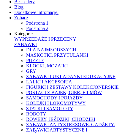
Bestsellery
Blog
Dodatkowe infromacje.
Zobacz
Podstrona 1
Podstrona 2
Kategorie
WYPRZEDAŻE I PRZECENY
ZABAWKI
DLA NAJMŁODSZYCH
MASKOTKI, PRZYTULANKI
PUZZLE
KLOCKI, MOZAIKI
GRY
ZABAWKI I UKŁADANKI EDUKACYJNE
LALKI I AKCESORIA
FIGURKI I ZESTAWY KOLEKCJONERSKIE
POSTACI Z BAJEK, GIER, FILMÓW
SAMOCHODY I POJAZDY
KOLEJKI I LOKOMOTYWY
STATKI I SAMOLOTY
ROBOTY
ROWERY, JEŹDZIKI, CHODZIKI
ZABAWKI ANTYSTRESOWE. GADŻETY.
ZABAWKI ARTYSTYCZNE I