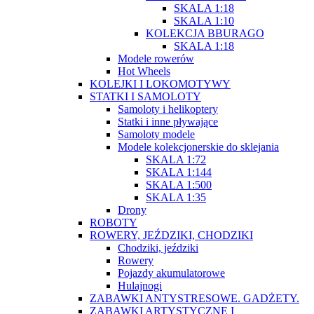
SKALA 1:18
SKALA 1:10
KOLEKCJA BBURAGO
SKALA 1:18
Modele rowerów
Hot Wheels
KOLEJKI I LOKOMOTYWY
STATKI I SAMOLOTY
Samoloty i helikoptery
Statki i inne pływające
Samoloty modele
Modele kolekcjonerskie do sklejania
SKALA 1:72
SKALA 1:144
SKALA 1:500
SKALA 1:35
Drony
ROBOTY
ROWERY, JEŹDZIKI, CHODZIKI
Chodziki, jeździki
Rowery
Pojazdy akumulatorowe
Hulajnogi
ZABAWKI ANTYSTRESOWE. GADŻETY.
ZABAWKI ARTYSTYCZNE I