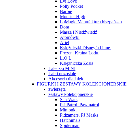
Evi Love
Polly Pocket
Barbie
Monster High
LaMagic Manufaktura hiszpańska
Dora
Masza i Niedźwiedź
Atomówki
Ariel
Księżniczki Disney`a i inne.
Frozen. Kraina Lodu.
L.O.L
Księżniczka Zosia
Laleczki MINI
Lalki pozostałe
Akcesoria dla lalek
FIGURKI I ZESTAWY KOLEKCJONERSKIE
zwierzęta
zestawy kolekcjonerskie
Star Wars
Psi Patrol. Paw patrol
Minionki
Pidżamers. PJ Masks
Hatchimals
Spiderman