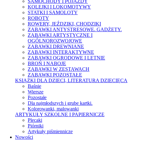
SAMOCHODY I POJAZDY
KOLEJKI I LOKOMOTYWY
STATKI I SAMOLOTY
ROBOTY
ROWERY, JEŹDZIKI, CHODZIKI
ZABAWKI ANTYSTRESOWE. GADŻETY.
ZABAWKI ARTYSTYCZNE I
OGÓLNOROZWOJOWE
ZABAWKI DREWNIANE
ZABAWKI INTERAKTYWNE
ZABAWKI OGRODOWE I LETNIE
BROŃ I NABOJE
ZABAWKI W ZESTAWACH
ZABAWKI POZOSTAŁE
KSIĄŻKI DLA DZIECI, LITERATURA DZIECIĘCA
Baśnie
Wiersze
Pozostałe
Dla najmłodszych i grube kartki.
Kolorowanki, malowanki
ARTYKUŁY SZKOLNE I PAPIERNICZE
Plecaki
Piórniki
Artykuły piśmiennicze
Nowości