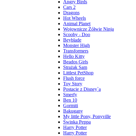
Angry Birds
Cars 2
Dragons
Hot Wheels
Animal Planet
Wojownicze Żółwie Ninja
Scooby - Doo
Beyblade
Monster High
Transformers
Hello Kitty
Beados Girls
Strażak Sam
Littlest PetShop
Flush force
Toy Story
Postacie z Disney`a
Smerfy
Ben 10
Gormiti
Bakugany
My little Pony, Ponyville
Świnka Peppa
Harry Potter
Harry Potter