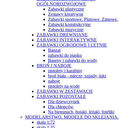
OGÓLNOROZWOJOWE
Zabawki plastyczne
Zestawy kreatywne
Zabawki sportowe. Plażowe. Zimowe.
Zabawki konstrukcyjne
Zabawki muzyczne
ZABAWKI DREWNIANE
ZABAWKI INTERAKTYWNE
ZABAWKI OGRODOWE I LETNIE
Banzai
zabawki do piasku
Baseny i zabawki do wody
BROŃ I NABOJE
pistolety i karabiny
broń biała - miecze, szpady, łuki
naboje
pistolety na wodę
ZABAWKI W ZESTAWACH
ZABAWKI POZOSTAŁE
Dla dziewczynek
Dla chłopców
Na biegunach, bujaki, leżaki, foteliki
MODELARSTWO. MODELE DO SKLEJANIA.
skala 1:72
skala 1:35