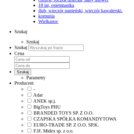
18 lat, osiemnastka
ślub, wieczór panieński, wieczór kawalerski.
komunia
Wielkanoc
Szukaj
Szukaj
Szukaj
Cena
Szukaj
Parametry
Producent
-
Adar
ANEK sp.j.
BigToys PHU
BRANDED TOYS SP. Z O.O.
CZAPSKA SPÓŁKA KOMANDYTOWA
EURO-TRADE SP. Z O.O. SP.K.
F.H. Midex sp. z o.o.