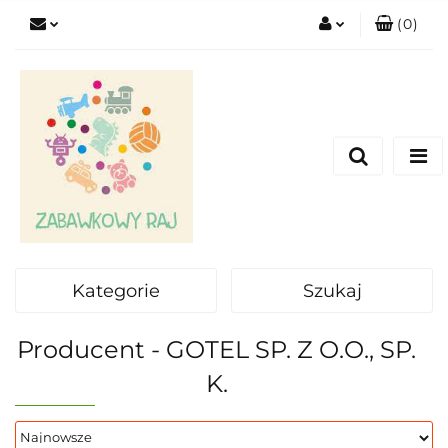
(
0
)
Zaloguj się
Zarejestruj się
Dodaj zgłoszenie
Kategorie
Szukaj
Producent - GOTEL SP. Z O.O., SP.
K.