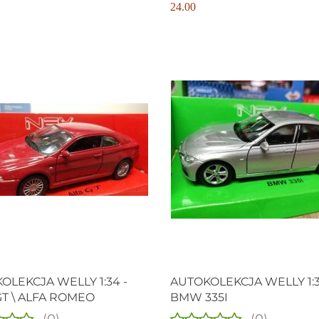
24.00
Produkt niedostępny
OLEKCJA WELLY 1:34 -
AUTOKOLEKCJA WELLY 1:3
GT \ ALFA ROMEO
BMW 335I