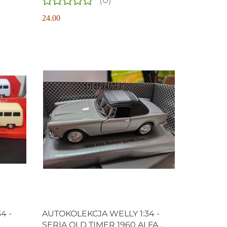
(0)
24.00
Produkt niedostępny
4 -
AUTOKOLEKCJA WELLY 1:34 -
SERIA OLD TIMER 1960 ALFA