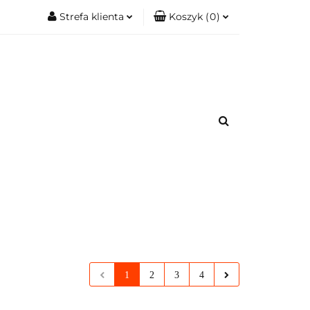
Strefa klienta
Koszyk
(
0
)
.
Zobacz
Zaloguj się
Koszyk jest pusty
Zarejestruj się
Dodaj zgłoszenie
x
romacje.
Do bezpłatnej dostawy brakuje
-,--
Darmowa dostawa!
Suma
0,00 zł
Cena uwzględnia rabaty
1
2
3
4