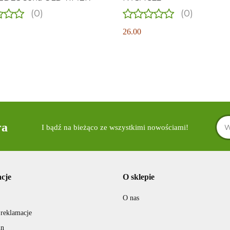
(0)
(0)
26.00
ra
I bądź na bieżąco ze wszystkimi nowościami!
cje
O sklepie
O nas
 reklamacje
in