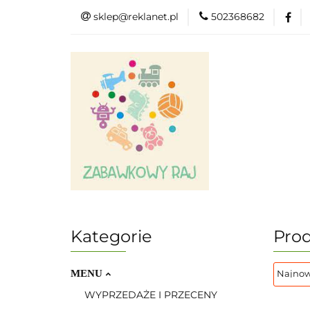
sklep@reklanet.pl
502368682
Menu
Zabawk
Kategorie
Menu
Zobacz
Kategorie
Prod
MENU
WYPRZEDAŻE I PRZECENY