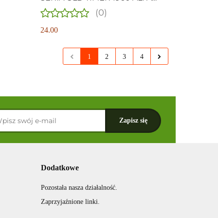
ROMEO SPIDER 2600
(0)
24.00
1
2
3
4
Dodatkowe
Pozostała nasza działalność.
Zaprzyjaźnione linki.