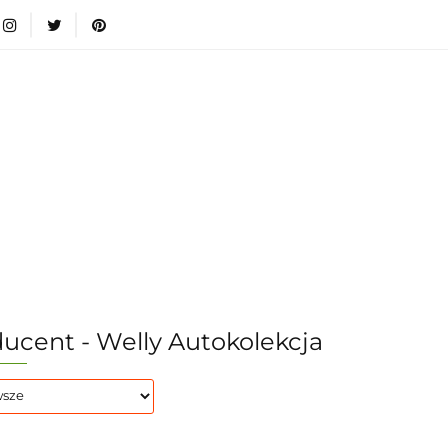
i
Nowości
Bestsellery
Blog
Dodatkowe infromacje
Zabawki
Nowości
Bestsellery
Blog
Dodatkowe inf
Kategorie
ucent - Welly Autokolekcja