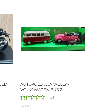
ELLY
AUTOKOLEKCJA WELLY -
VOLKSWAGEN BUS Z
PRZYCZEPĄ I AUTEM
(0)
VOLKSWAGEN BEETLE MODELE
METALOWE
54.00