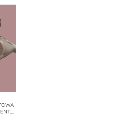
NTOWA
ENT.
0cm