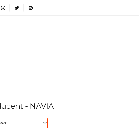
wki
Nowości
Bestsellery
Blog
Dodatkow
egorie
Zabawki
Nowości
Bestsellery
Blog
e infromacje.
Zobacz
Kategorie
ucent - NAVIA