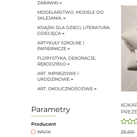
ZABAWKI
MODELARSTWO. MODELE DO
SKLEJANIA.
KSIĄŻKI DLA DZIECI, LITERATURA
DZIECIĘCA
ARTYKUŁY SZKOLNE I
PAPIERNICZE
FLORYSTYKA, DEKORACJE,
RĘKODZIEŁO
ART. IMPREZOWE I
URODZINOWE
ART. OKOLICZNOŚCIOWE
KOKAR
Parametry
PREZ
NAKLE
Producent
PREZEN
25.00
NAVIA
30cm