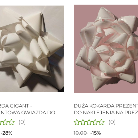
DA GIGANT -
DUŻA KOKARDA PREZE
ENTOWA GWIAZDA DO
DO NAKLEJENIA NA PREZ
JENIA NA OGROMNY
ROZETA RÓŻOWA , ŚR. 2
(0)
(0)
T. ROZETA BIAŁA , ŚR.
-28%
10.00
-15%