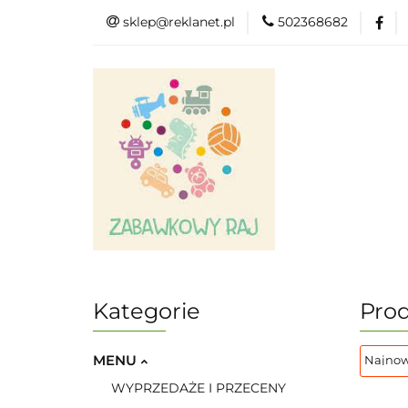
sklep@reklanet.pl
502368682
Menu
Zaba
Zobacz
Kat
Menu
Dodatkow
Kategorie
Prod
MENU
WYPRZEDAŻE I PRZECENY