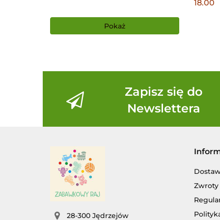
18.00
Pokaż
Zapisz się do
Newslettera
Infor
Dosta
Zwroty 
Regula
Polityk
28-300 Jędrzejów