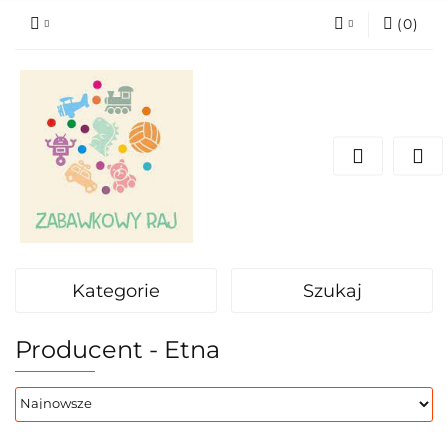
(
0
)
Zaloguj się
Zarejestruj się
Dodaj zgłoszenie
Kategorie
Szukaj
Producent - Etna