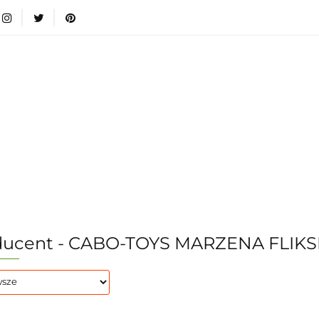
wki
Nowości
Bestsellery
Blog
Dodatkow
egorie
Zabawki
Nowości
Bestsellery
Blog
e infromacje.
Zobacz
Kategorie
ducent - CABO-TOYS MARZENA FLIKS