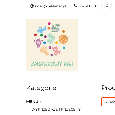
sklep@reklanet.pl
502368682
Menu
Zaba
Zobacz
Kat
Menu
Dodatkow
Kategorie
Pro
MENU
WYPRZEDAŻE I PRZECENY