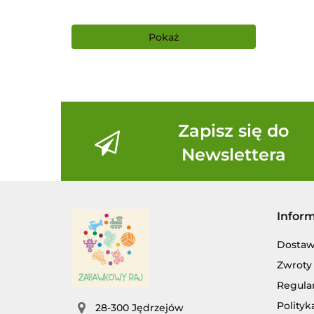
Pokaż
Zapisz się do
Newslettera
Infor
Dosta
Zwroty 
Regula
Polityk
28-300 Jędrzejów