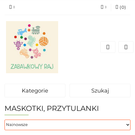
(
0
)
Zaloguj się
Zarejestruj się
Dodaj zgłoszenie
Kategorie
Szukaj
MASKOTKI, PRZYTULANKI