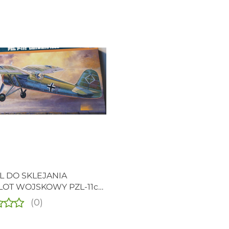
 DO SKLEJANIA
OT WOJSKOWY PZL-11c
FFE 1939, SKALA 1:72
(0)