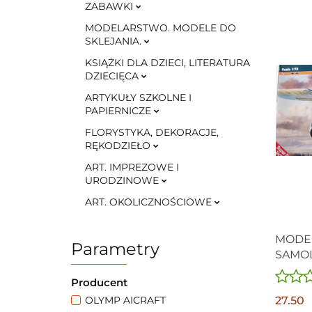
ZABAWKI
MODELARSTWO. MODELE DO
SKLEJANIA.
KSIĄŻKI DLA DZIECI, LITERATURA
DZIECIĘCA
ARTYKUŁY SZKOLNE I
PAPIERNICZE
FLORYSTYKA, DEKORACJE,
RĘKODZIEŁO
ART. IMPREZOWE I
URODZINOWE
ART. OKOLICZNOŚCIOWE
MODEL
Parametry
SAMOL
LUFTWA
Producent
27.50
OLYMP AICRAFT