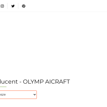
wki
Nowości
Bestsellery
Blog
Dodatkow
egorie
Zabawki
Nowości
Bestsellery
Blog
e infromacje.
Zobacz
Kategorie
ducent - OLYMP AICRAFT