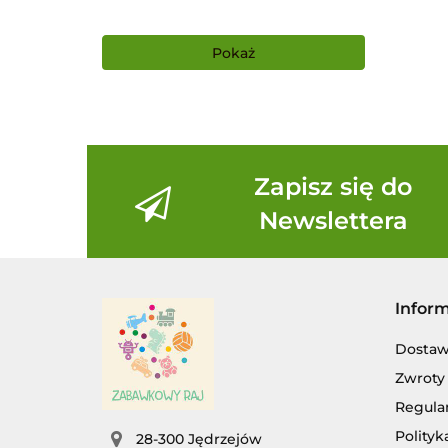
Pokaż
Zapisz się do
Newslettera
Infor
Dosta
Zwroty 
Regula
Polityk
28-300 Jędrzejów