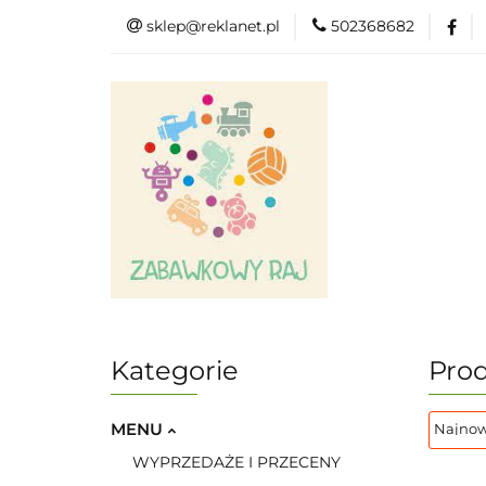
sklep@reklanet.pl
502368682
Menu
Zaba
Zobacz
Kat
Menu
Dodatkow
Kategorie
Pro
MENU
WYPRZEDAŻE I PRZECENY