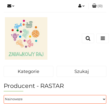
(
0
)
Zaloguj się
Zarejestruj się
Dodaj zgłoszenie
Kategorie
Szukaj
Producent - RASTAR