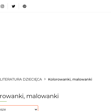
wki
Nowości
Bestsellery
Blog
Dodatkow
egorie
Zabawki
Nowości
Bestsellery
Blog
e infromacje.
Zobacz
Kategorie
, LITERATURA DZIECIĘCA
Kolorowanki, malowanki
rowanki, malowanki