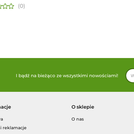
(0)
I bądź na bieżąco ze wszystkimi nowościami!
macje
O sklepie
wa
O nas
i reklamacje