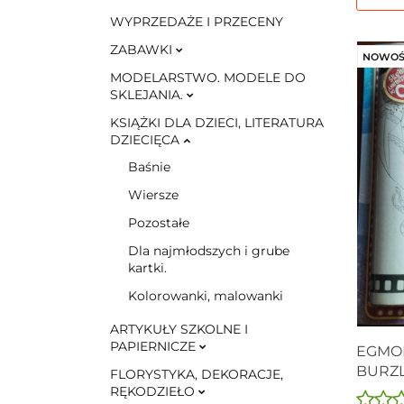
WYPRZEDAŻE I PRZECENY
ZABAWKI
NOWOŚ
MODELARSTWO. MODELE DO
SKLEJANIA.
KSIĄŻKI DLA DZIECI, LITERATURA
DZIECIĘCA
Baśnie
Wiersze
Pozostałe
Dla najmłodszych i grube
kartki.
Kolorowanki, malowanki
ARTYKUŁY SZKOLNE I
PAPIERNICZE
EGMON
BURZL
FLORYSTYKA, DEKORACJE,
KOLO
RĘKODZIEŁO