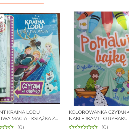
Ć
T KRAINA LODU
KOLOROWANKA CZYTANK
IWA MAGIA - KSIĄŻKA Z
NAKLEJKAMI - O RYBAKU 
ROWANKĄ
ZŁOTEJ RYBCE + JAŚ I
(0)
(0)