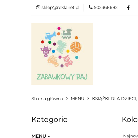
sklep@reklanet.pl
502368682
Menu
Zaba
Zobacz
Kat
Menu
Dodatkow
Strona główna
MENU
KSIĄŻKI DLA DZIECI
Kategorie
Kolo
MENU