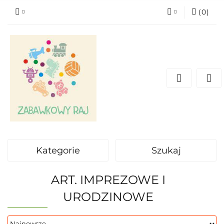
(
0
)
Zaloguj się
Zarejestruj się
Dodaj zgłoszenie
Kategorie
Szukaj
ART. IMPREZOWE I
URODZINOWE