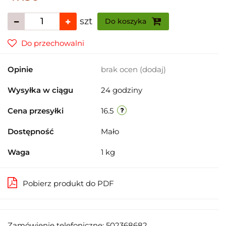
szt
Do koszyka
Do przechowalni
Opinie
brak ocen
(dodaj)
Wysyłka w ciągu
24 godziny
Cena przesyłki
16.5
Dostępność
Mało
Waga
1 kg
Pobierz produkt do PDF
Zamówienie telefoniczne: 502368682