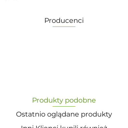
Producenci
-
„Paula” S.C. Marzena Dudkiewicz
Produkty podobne
Sławomir Dudkiewicz
Ostatnio oglądane produkty