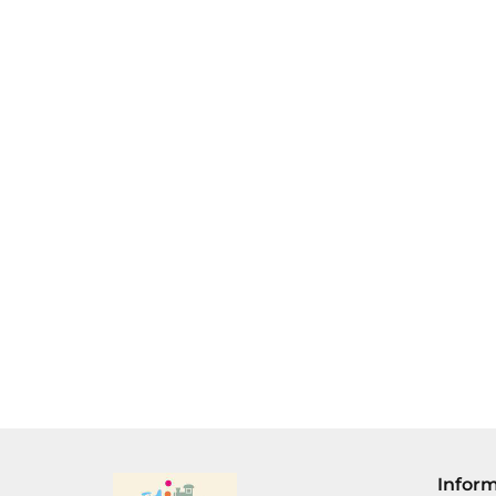
AXEL.
PUZZLE
CL
CASTORLAND
AXEL PUZZLE
MAXI 40 -
PUZ
PUZZLE 260 -
33.00
MAXI PIĘKNA I
DORA I
ELE
ALLADYN,
BESTIA lub
32.0
27.00
WARZYWA
35.00
HA
LAMPA I JIN
TRZY ŚWINKI,
PO
40 elem. 64 x
46cm.
Infor