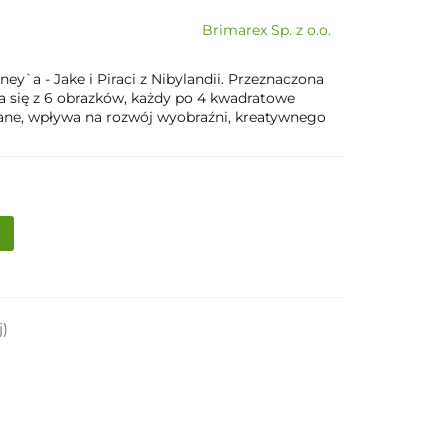
Brimarex Sp. z o.o.
y`a - Jake i Piraci z Nibylandii. Przeznaczona
da się z 6 obrazków, każdy po 4 kwadratowe
lane, wpływa na rozwój wyobraźni, kreatywnego
j)