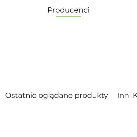
Producenci
-
Ostatnio oglądane produkty
Inni 
” S.C. Marzena Dudkiewicz Sławomir Dud