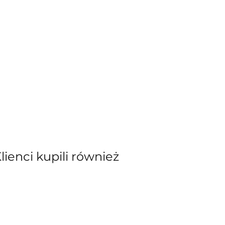
Klienci kupili również
kiewicz