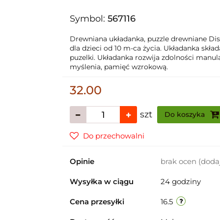
Symbol:
567116
Drewniana układanka, puzzle drewniane Disne
dla dzieci od 10 m-ca życia. Układanka skła
puzelki. Układanka rozwija zdolności manu
myślenia, pamięć wzrokową.
32.00
szt
Do koszyka
Do przechowalni
Opinie
brak ocen
(doda
Wysyłka w ciągu
24 godziny
Cena przesyłki
16.5