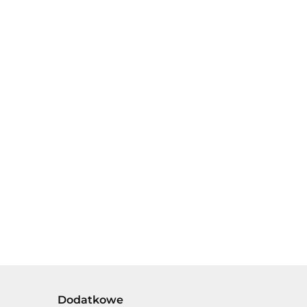
FISHER
PRICE -
TREFL BABY
38.00
PUZZLE -
GRUBE
PUZZLE DLA
EDUKACYJNA
A
MALUSZKA
UKŁADANKA
-
DREWNIANA -
28.00
LE
WPINANKA ALFABET
TA
ANGIELSKI. KOLOROWE
LITERKI OBRAZKI DLA
NAJMŁODSZYCH
Dodatkowe