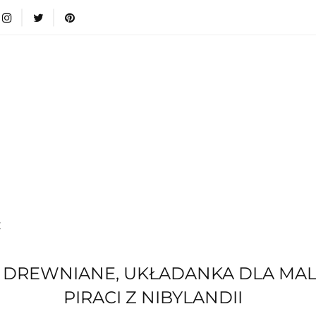
wki
Nowości
Bestsellery
Blog
Dodatkow
egorie
Zabawki
Nowości
Bestsellery
Blog
e infromacje.
Zobacz
Kategorie
E
E DREWNIANE, UKŁADANKA DLA MALU
PIRACI Z NIBYLANDII