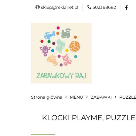
sklep@reklanet.pl
502368682
Menu
Zaba
Zobacz
Kat
Menu
Dodatkow
Strona główna
MENU
ZABAWKI
PUZZL
KLOCKI PLAYME, PUZZL