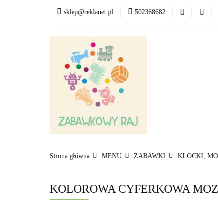
sklep@reklanet.pl
502368682
Menu
Zabawki
Kategorie
Menu
Zobacz
Strona główna
MENU
ZABAWKI
KLOCKI, MO
KOLOROWA CYFERKOWA MOZ