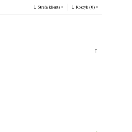
Strefa klienta
Koszyk
(
0
)
Zobacz
Zaloguj się
Koszyk jest pusty
Zarejestruj się
Dodaj zgłoszenie
x
omacje.
Do bezpłatnej dostawy brakuje
-,--
Darmowa dostawa!
Suma
0,00 zł
Cena uwzględnia rabaty
-