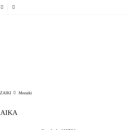
Nowości
Bestsellery
Blog
Dodatkowe infromacje.
Zabawki
Nowości
Bestsellery
Blog
Dodatkowe infr
Kategorie
ZAIKI
Mozaiki
AIKA