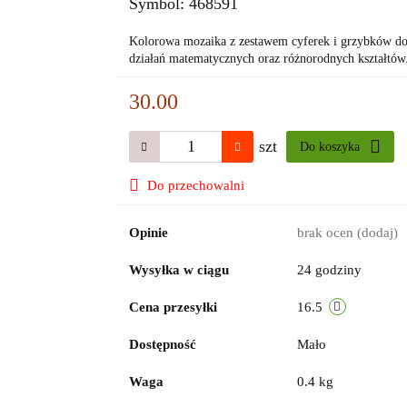
Symbol:
468591
Kolorowa mozaika z zestawem cyferek i grzybków do
działań matematycznych oraz różnorodnych kształtów.
30.00
szt
Do koszyka
Do przechowalni
Opinie
brak ocen
(dodaj)
Wysyłka w ciągu
24 godziny
Cena przesyłki
16.5
Dostępność
Mało
Waga
0.4 kg