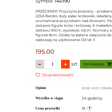
Symbol:
140190
PRZECENA!!! Przyczyna przeceny - przebarwie
225zł Bardzo duży pałac królewski, składany
uruchamiane przyciskiem nad drzwiami. Po
zestawie figurki króla i królowej, 9 mebelk
zestawu 90cm, wysokość 43cm. Wymiary sa
figurek 8cm. Działa na baterie załączone d
wpływają na użytkowanie Od lat 3
195.00
szt
Do koszyka
Do przechowalni
brak ocen
(doda
Opinie
24 godziny
Wysyłka w ciągu
19
Cena przesyłki