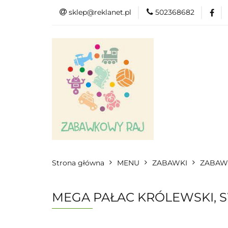
sklep@reklanet.pl
502368682
Menu
Zaba
Zobacz
Kat
Menu
Dodatkow
Strona główna
MENU
ZABAWKI
ZABAW
MEGA PAŁAC KRÓLEWSKI, S