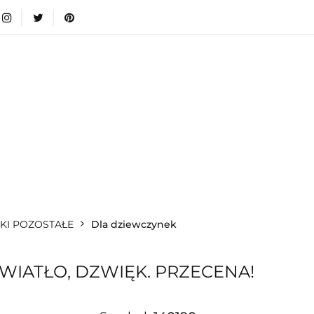
wki
Nowości
Bestsellery
Blog
Dodatkow
egorie
Zabawki
Nowości
Bestsellery
Blog
e infromacje.
Zobacz
Kategorie
KI POZOSTAŁE
Dla dziewczynek
WIATŁO, DZWIĘK. PRZECENA!