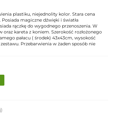
nia plastiku, niejednolity kolor. Stara cena
. Posiada magiczne dźwięki i światła
siada rączkę do wygodnego przenoszenia. W
ów oraz kareta z koniem. Szerokość rozłożonego
mego pałacu ( środek) 43x43cm, wysokość
o zestawu. Przebarwienia w żaden sposób nie
j)