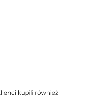
Klienci kupili również
kiewicz