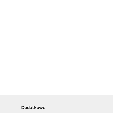
KLOCKI
CKI
KLOCKI
DROMADER
OMADER
DROMADER
SERIA KOSMOS
IA KOSMOS
SERIA
86.00
0
74.00
- ROBOT
OBOT
METROPOLIA -
KOSMICZNY
MICZNY
CIĘŻARÓWKA
381 ELEM.
 ELEM.
TIR 271 ELEM.
Dodatkowe