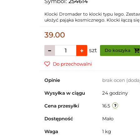
Symbol:
254614
Klocki Dromader to klocki typu lego. Zesta
ułożyć pająka kosmicznego. Klocki łączą się 
39.00
szt
Do koszyka
Do przechowalni
Opinie
brak ocen
(doda
Wysyłka w ciągu
24 godziny
Cena przesyłki
16.5
Dostępność
Mało
Waga
1 kg