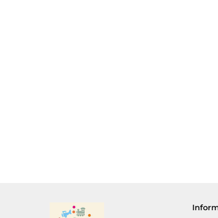
KLOCKI
DROMADER
KLOCKI
KLOCKI
SERIA
32.00
DROMADER
DROMADER
BAŚNIOWA
SERIA ARMIA -
SERIA
KRAINA - 156
38.00
31.00
WÓZ BOJOWY Z
BAŚNIOWA
ELEM.
ARMATAMI 194
KRAINA -
ELEM.
DOMEK 130
ELEMENTÓ
Infor