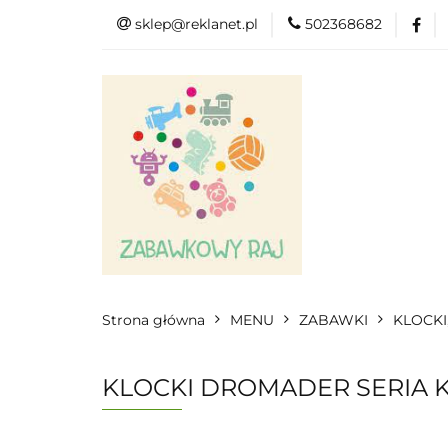
sklep@reklanet.pl
502368682
Menu
Zaba
Zobacz
Kat
Menu
Dodatkow
Strona główna
MENU
ZABAWKI
KLOCKI
KLOCKI DROMADER SERIA K