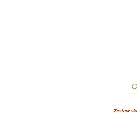
O
Zestaw sk