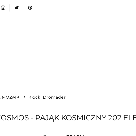
wki
Nowości
Bestsellery
Blog
Dodatkow
egorie
Zabawki
Nowości
Bestsellery
Blog
e infromacje.
Zobacz
Kategorie
, MOZAIKI
Klocki Dromader
OSMOS - PAJĄK KOSMICZNY 202 EL