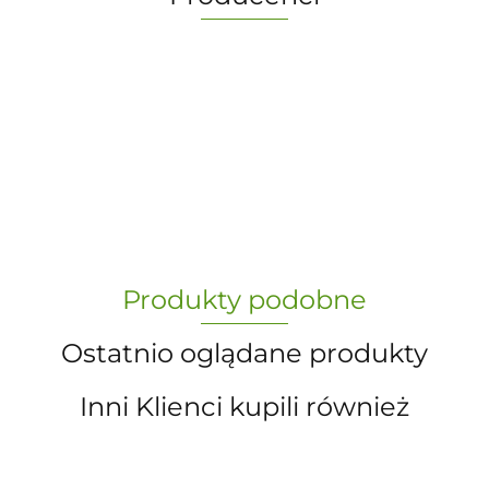
-
„Paula” S.C. Marzena Dudkiewicz
Produkty podobne
Sławomir Dudkiewicz
Ostatnio oglądane produkty
Inni Klienci kupili również
A.S. Sun-day PPUH