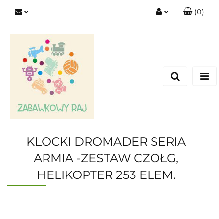
(
0
)
Zaloguj się
Zarejestruj się
Dodaj zgłoszenie
KLOCKI DROMADER SERIA
ARMIA -ZESTAW CZOŁG,
HELIKOPTER 253 ELEM.