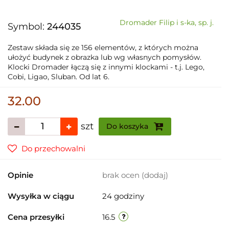
Dromader Filip i s-ka, sp. j.
Symbol:
244035
Zestaw składa się ze 156 elementów, z których można
ułożyć budynek z obrazka lub wg własnych pomysłów.
Klocki Dromader łączą się z innymi klockami - t.j. Lego,
Cobi, Ligao, Sluban. Od lat 6.
32.00
szt
Do koszyka
Do przechowalni
Opinie
brak ocen
(dodaj)
Wysyłka w ciągu
24 godziny
Cena przesyłki
16.5