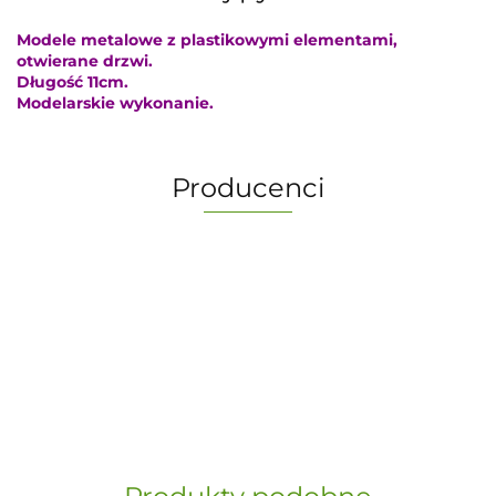
Modele metalowe z plastikowymi elementami,
otwierane drzwi.
Długość 11cm.
Modelarskie wykonanie.
Producenci
-
„Paula” S.C. Marzena Dudkiewicz