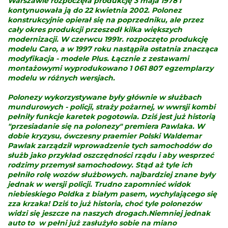
Warszawie rozpoczęła produkcję 3 maja 1978 i
kontynuowała ją do 22 kwietnia 2002. Polonez
konstrukcyjnie opierał się na poprzedniku, ale przez
cały okres produkcji przeszedł kilka większych
modernizacji. W czerwcu 1991r. rozpoczęto produkcję
modelu Caro, a w 1997 roku nastąpiła ostatnia znacząca
modyfikacja - modele Plus. Łącznie z zestawami
montażowymi wyprodukowano 1 061 807 egzemplarzy
modelu w różnych wersjach.
Polonezy wykorzystywane były głównie w służbach
mundurowych - policji, straży pożarnej, w wwrsji kombi
pełniły funkcje karetek pogotowia. Dziś jest już historią
"przesiadanie się na polonezy" premiera Pawlaka. W
dobie kryzysu, ówczesny praemier Polski Waldemar
Pawlak zarządził wprowadzenie tych samochodów do
służb jako przykład oszczędności rządu i aby wesprzeć
rodzimy przemysł samochodowy. Stąd aż tyle ich
pełniło rolę wozów służbowych. najbardziej znane były
jednak w wersji policji. Trudno zapomnieć widok
niebieskiego Poldka z białym pasem, wychylającego się
zza krzaka! Dziś to już historia, choć tyle polonezów
widzi się jeszcze na naszych drogach.Niemniej jednak
auto to
w pełni już zasłużyło sobie na miano