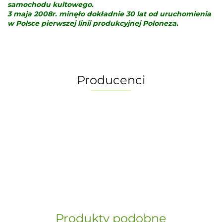
samochodu kultowego.
3 maja 2008r. minęło dokładnie 30 lat od uruchomienia
w Polsce pierwszej linii produkcyjnej Poloneza.
Producenci
-
„Paula” S.C. Marzena Dudkiewicz
Produkty podobne