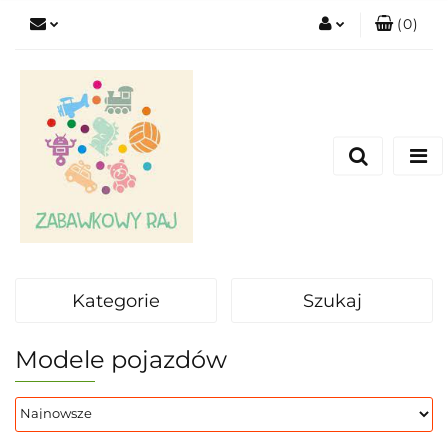
(
0
)
Zaloguj się
Zarejestruj się
Dodaj zgłoszenie
Kategorie
Szukaj
Modele pojazdów