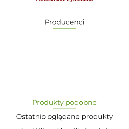
Producenci
-
„Paula” S.C. Marzena Dudkiewicz
Produkty podobne
Sławomir Dudkiewicz
Ostatnio oglądane produkty