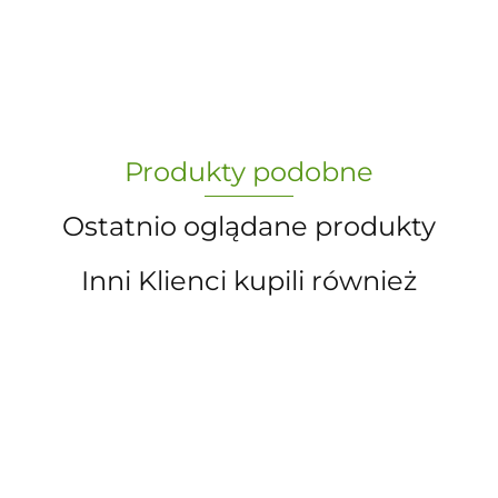
-
„Paula” S.C. Marzena Dudkiewicz
Produkty podobne
Sławomir Dudkiewicz
Ostatnio oglądane produkty
Inni Klienci kupili również
A.S. Sun-day PPUH