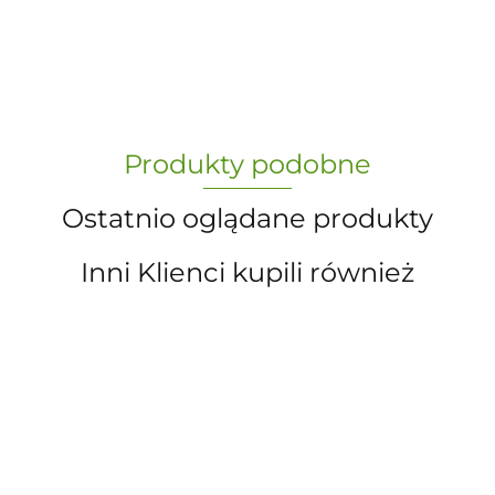
-
„Paula” S.C. Marzena Dudkiewicz
Produkty podobne
Sławomir Dudkiewicz
Ostatnio oglądane produkty
Inni Klienci kupili również
A.S. Sun-day PPUH