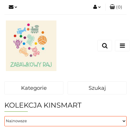
(
0
)
Zaloguj się
Zarejestruj się
Dodaj zgłoszenie
Kategorie
Szukaj
KOLEKCJA KINSMART