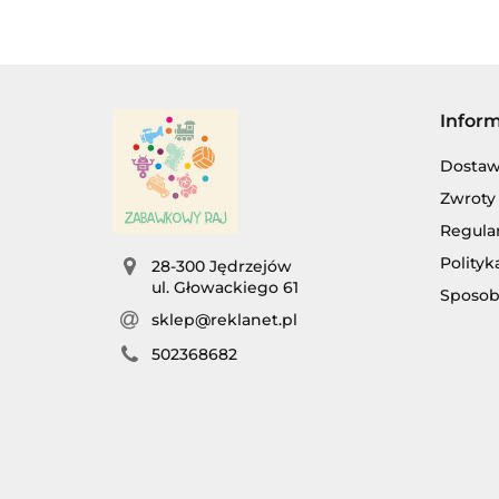
Infor
Dosta
Zwroty 
Regula
Polityk
28-300 Jędrzejów
ul. Głowackiego 61
Sposob
sklep@reklanet.pl
502368682
AG