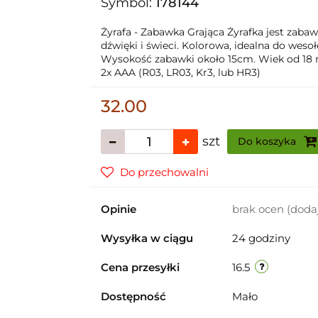
Symbol:
178144
Żyrafa - Zabawka Grająca Żyrafka jest zabaw
dźwięki i świeci. Kolorowa, idealna do wes
Wysokość zabawki około 15cm. Wiek od 18 m
2x AAA (R03, LR03, Kr3, lub HR3)
32.00
szt
Do koszyka
Do przechowalni
Opinie
brak ocen
(doda
Wysyłka w ciągu
24 godziny
Cena przesyłki
16.5
Dostępność
Mało