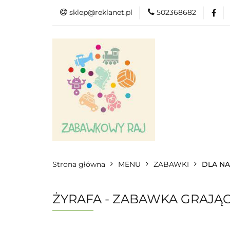
sklep@reklanet.pl
502368682
Menu
Zaba
Zobacz
Kat
Menu
Dodatkow
Strona główna
MENU
ZABAWKI
DLA N
ŻYRAFA - ZABAWKA GRAJĄ