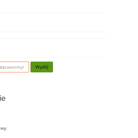
Wyślij
ie
awy.