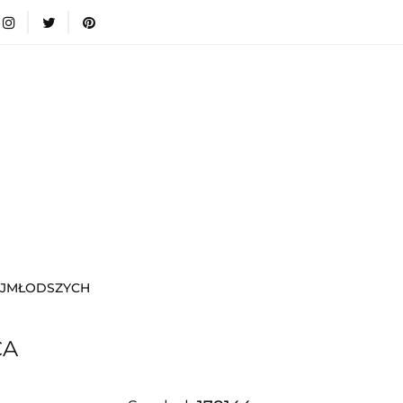
wki
Nowości
Bestsellery
Blog
Dodatkow
egorie
Zabawki
Nowości
Bestsellery
Blog
e infromacje.
Zobacz
Kategorie
AJMŁODSZYCH
CA