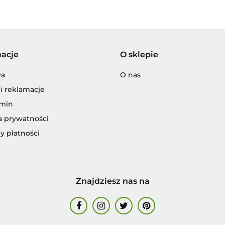
NIEMOWLĘCIA
Adamigo P.W.
macje
O sklepie
wa
O nas
i reklamacje
Adar
min
a prywatności
y płatności
ENCJA WYDAWNICZA JERZY MOSTOW
Znajdziesz nas na