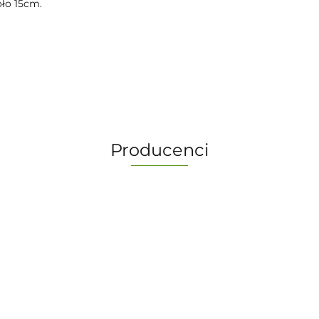
ło 15cm.
Producenci
-