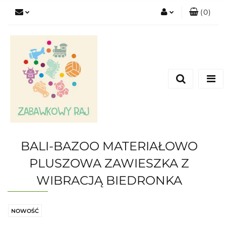
(
0
)
Zaloguj się
Zarejestruj się
Dodaj zgłoszenie
BALI-BAZOO MATERIAŁOWO
PLUSZOWA ZAWIESZKA Z
WIBRACJĄ BIEDRONKA
NOWOŚĆ