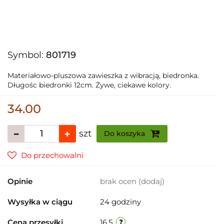
Symbol:
801719
Materiałowo-pluszowa zawieszka z wibracją, biedronka.
Długośc biedronki 12cm. Żywe, ciekawe kolory.
34.00
szt
Do koszyka
Do przechowalni
Opinie
brak ocen
(dodaj)
Wysyłka w ciągu
24 godziny
Cena przesyłki
16.5