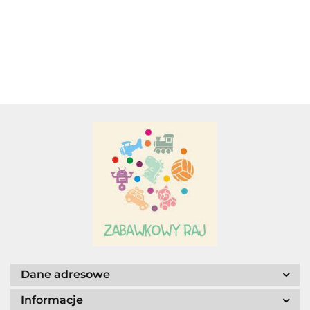
ŁÓDŹ
OŚMIORNICA
PODWODNA
PRZYTULANKA.
Adamigo P.W.
Adar
AGENCJA WYDAWNICZA JERZY
MOSTOWSKI
Dane adresowe
Informacje