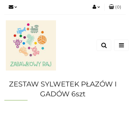
(
0
)
Zaloguj się
Zarejestruj się
Dodaj zgłoszenie
ZESTAW SYLWETEK PŁAZÓW I
GADÓW 6szt