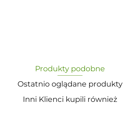
-
„Paula” S.C. Marzena Dudkiewicz
Produkty podobne
Sławomir Dudkiewicz
Ostatnio oglądane produkty
Inni Klienci kupili również
A.S. Sun-day PPUH