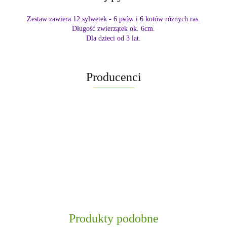
Zestaw zawiera 12 sylwetek - 6 psów i 6 kotów różnych ras.
Długość zwierzątek ok. 6cm.
Dla dzieci od 3 lat.
Producenci
-
„Paula” S.C. Marzena Dudkiewicz
Produkty podobne