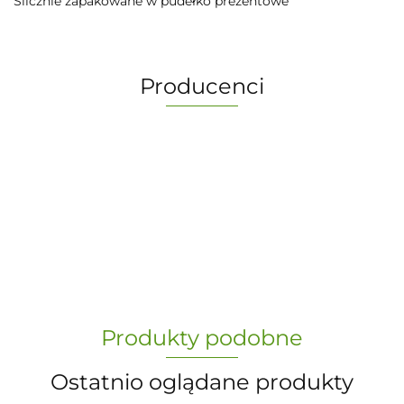
Ślicznie zapakowane w pudełko prezentowe
Producenci
-
„Paula” S.C. Marzena Dudkiewicz
Produkty podobne
Sławomir Dudkiewicz
Ostatnio oglądane produkty