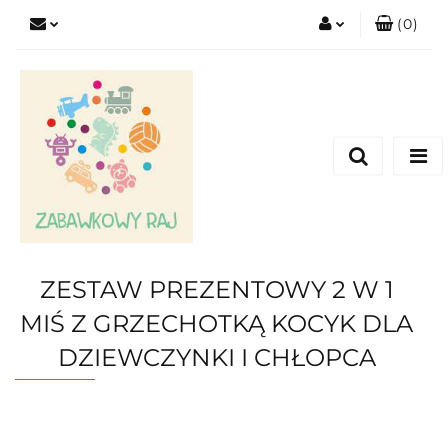
(
0
)
Zaloguj się
Zarejestruj się
Dodaj zgłoszenie
ZESTAW PREZENTOWY 2 W 1
MIŚ Z GRZECHOTKĄ KOCYK DLA
DZIEWCZYNKI I CHŁOPCA