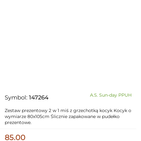
A.S. Sun-day PPUH
Symbol:
147264
Zestaw prezentowy 2 w 1 miś z grzechotką kocyk Kocyk o
wymiarze 80x105cm Ślicznie zapakowane w pudełko
prezentowe.
85.00