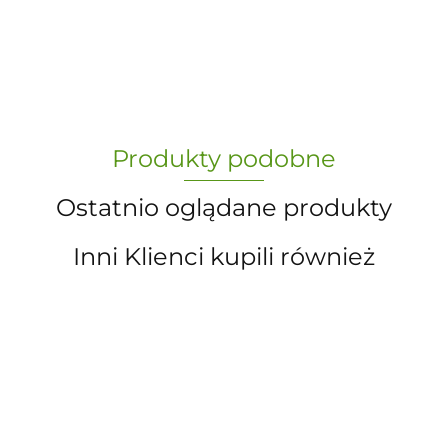
-
„Paula” S.C. Marzena Dudkiewicz
Produkty podobne
Sławomir Dudkiewicz
Ostatnio oglądane produkty
Inni Klienci kupili również
A.S. Sun-day PPUH