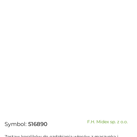
F.H. Midex sp. z o.o.
Symbol:
516890
Zestaw koralików do ozdabiania włosów z maszynką i