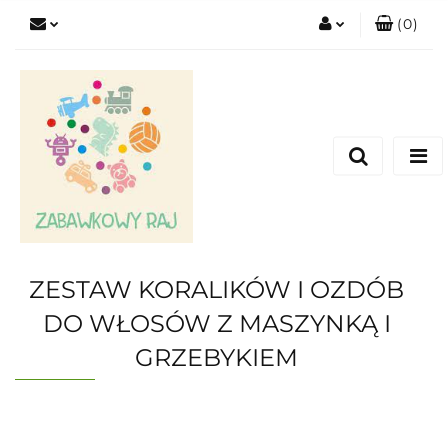
(
0
)
Zaloguj się
Zarejestruj się
Dodaj zgłoszenie
ZESTAW KORALIKÓW I OZDÓB
DO WŁOSÓW Z MASZYNKĄ I
GRZEBYKIEM