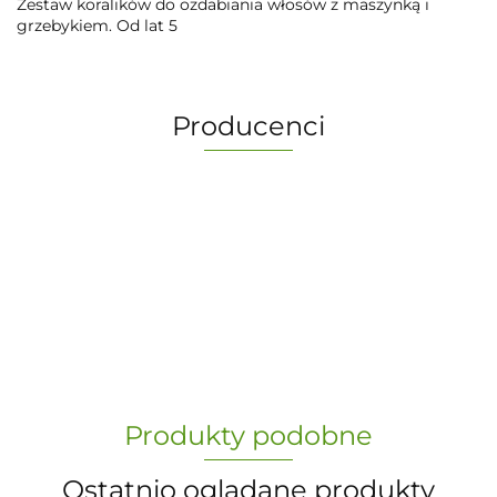
Zestaw koralików do ozdabiania włosów z maszynką i
grzebykiem. Od lat 5
Producenci
-
„Paula” S.C. Marzena Dudkiewicz
Produkty podobne
Sławomir Dudkiewicz
Ostatnio oglądane produkty