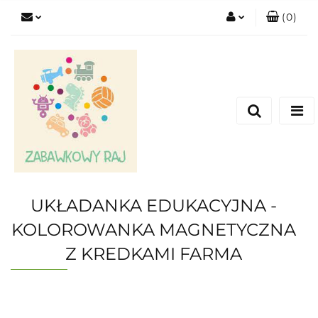
(
0
)
Zaloguj się
Zarejestruj się
Dodaj zgłoszenie
UKŁADANKA EDUKACYJNA -
KOLOROWANKA MAGNETYCZNA
Z KREDKAMI FARMA