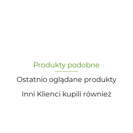
-
„Paula” S.C. Marzena Dudkiewicz
Produkty podobne
Sławomir Dudkiewicz
Ostatnio oglądane produkty
Inni Klienci kupili również
A.S. Sun-day PPUH