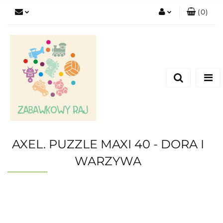
(
0
)
Zaloguj się
Zarejestruj się
Dodaj zgłoszenie
AXEL. PUZZLE MAXI 40 - DORA I
WARZYWA