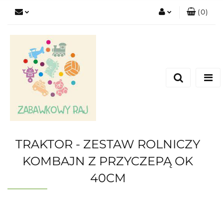
(
0
)
Zaloguj się
Zarejestruj się
Dodaj zgłoszenie
TRAKTOR - ZESTAW ROLNICZY
KOMBAJN Z PRZYCZEPĄ OK
40CM