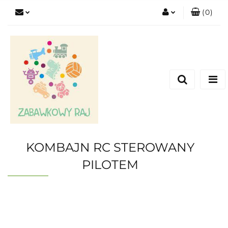
(
0
)
Zaloguj się
Zarejestruj się
Dodaj zgłoszenie
KOMBAJN RC STEROWANY
PILOTEM