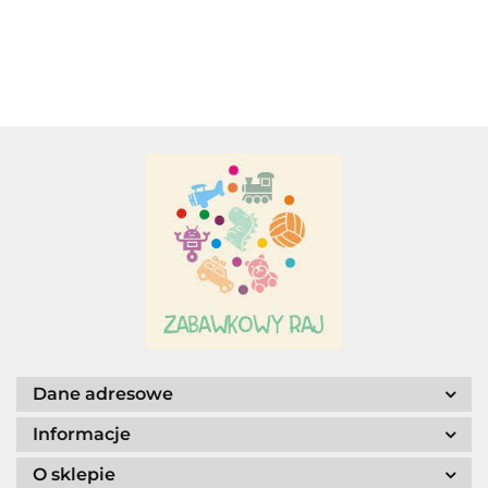
PILOTEM RC.
SKALA 1:14
ŚWIATŁAMI.
Adamigo P.W.
30
ELEMENTÓW
Adar
AGENCJA WYDAWNICZA JERZY
MOSTOWSKI
Dane adresowe
Informacje
O sklepie