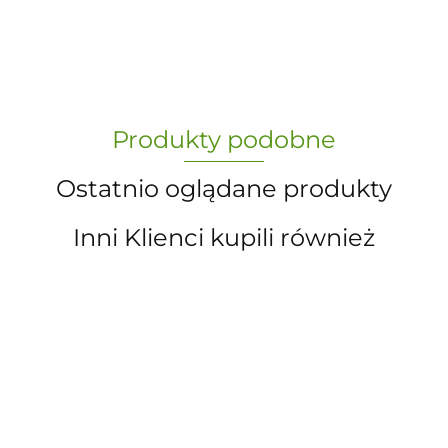
„Paula” S.C. Marzena Dudkiewicz
Produkty podobne
Sławomir Dudkiewicz
Ostatnio oglądane produkty
Inni Klienci kupili również
A.S. Sun-day PPUH
A&S SP. Z O.O.