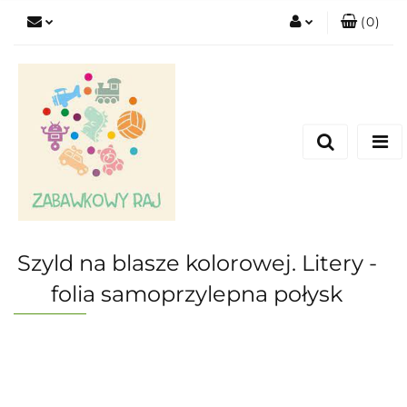
(
0
)
Zaloguj się
Zarejestruj się
Dodaj zgłoszenie
Szyld na blasze kolorowej. Litery -
folia samoprzylepna połysk