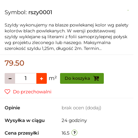
-
Symbol:
rszy0001
Szyldy wykonujemy na blasze powlekanej kolor wg palety
kolorów blach powlekanych. W wersji podstawowej
szyldy wyklejane są literami z folii samoprzylepnej połysk
wg projektu zleconego lub naszego. Maksymalna
szerokość szyldu 1,25m, długość 2m. Termin...
79.50
m²
Do koszyka
Do przechowalni
Opinie
brak ocen
(dodaj)
Wysyłka w ciągu
24 godziny
Cena przesyłki
16.5