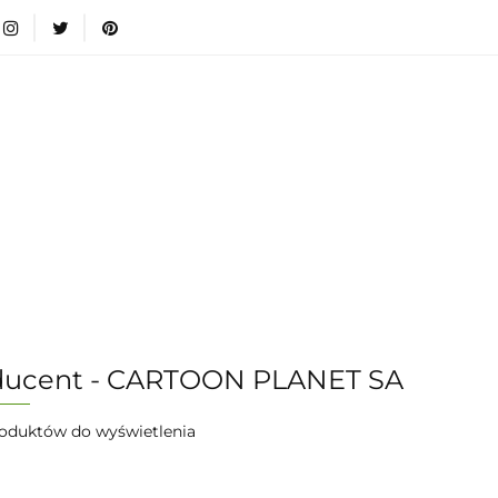
wki
Nowości
Bestsellery
Blog
Dodatkow
egorie
Zabawki
Nowości
Bestsellery
Blog
e infromacje.
Zobacz
Kategorie
ducent - CARTOON PLANET SA
oduktów do wyświetlenia