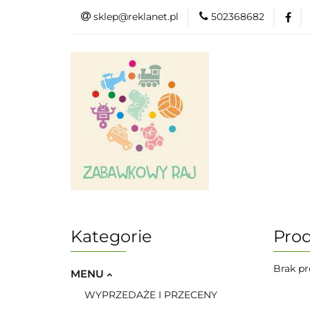
sklep@reklanet.pl
502368682
Menu
Zaba
Zobacz
Kat
Menu
Dodatkow
Kategorie
Pro
Brak pr
MENU
WYPRZEDAŻE I PRZECENY