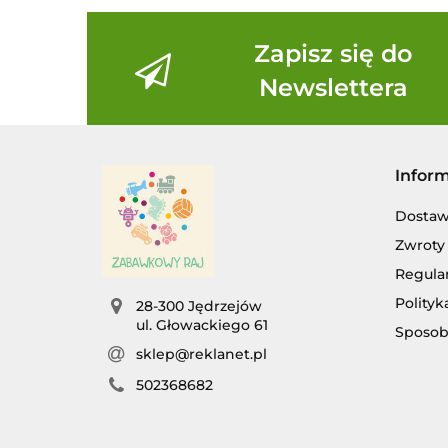
Zapisz się do
Newslettera
Infor
Dosta
Zwroty 
Regula
Polityk
28-300 Jędrzejów
ul. Głowackiego 61
Sposob
sklep@reklanet.pl
502368682