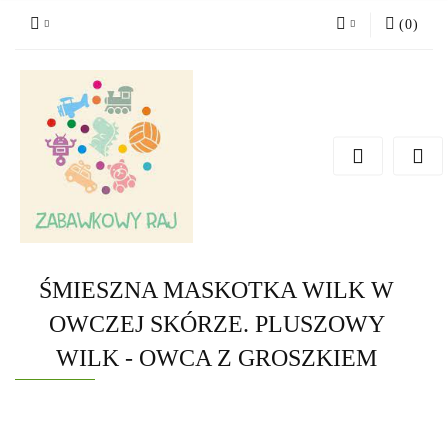
(
0
)
Zaloguj się
Zarejestruj się
Dodaj zgłoszenie
ŚMIESZNA MASKOTKA WILK W
OWCZEJ SKÓRZE. PLUSZOWY
WILK - OWCA Z GROSZKIEM