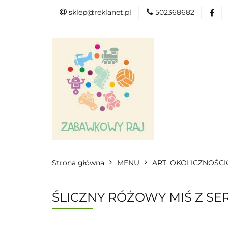
sklep@reklanet.pl
502368682
Menu
Zaba
Zobacz
Kat
Menu
Dodatkow
Strona główna
MENU
ART. OKOLICZNOŚC
ŚLICZNY RÓŻOWY MIŚ Z SE