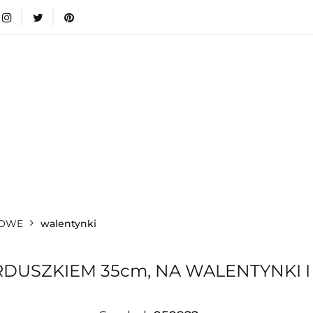
wki
Nowości
Bestsellery
Blog
Dodatkow
egorie
Zabawki
Nowości
Bestsellery
Blog
e infromacje.
Zobacz
Kategorie
IOWE
walentynki
RDUSZKIEM 35cm, NA WALENTYNKI I