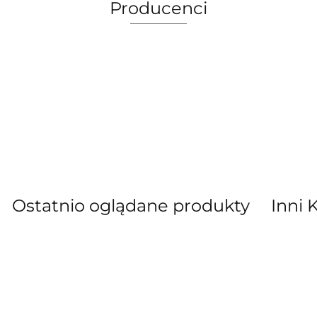
Producenci
-
Ostatnio oglądane produkty
Inni 
” S.C. Marzena Dudkiewicz Sławomir Dud