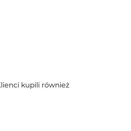
Klienci kupili również
kiewicz