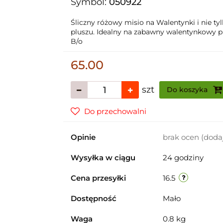
Symbol:
050922
Śliczny różowy misio na Walentynki i nie t
pluszu. Idealny na zabawny walentynkowy p
B/o
65.00
szt
Do koszyka
Do przechowalni
Opinie
brak ocen
(doda
Wysyłka w ciągu
24 godziny
Cena przesyłki
16.5
Dostępność
Mało
Waga
0.8 kg