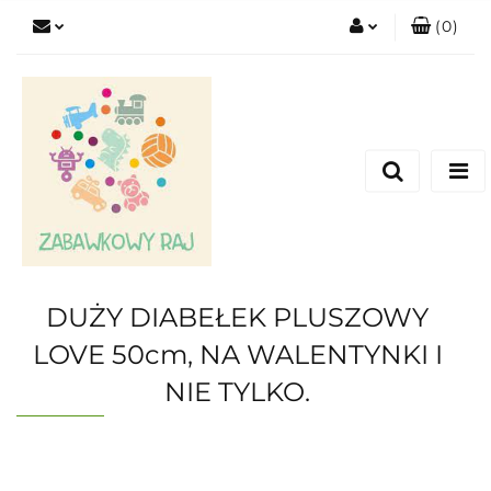
(
0
)
Zaloguj się
Zarejestruj się
Dodaj zgłoszenie
DUŻY DIABEŁEK PLUSZOWY
LOVE 50cm, NA WALENTYNKI I
NIE TYLKO.