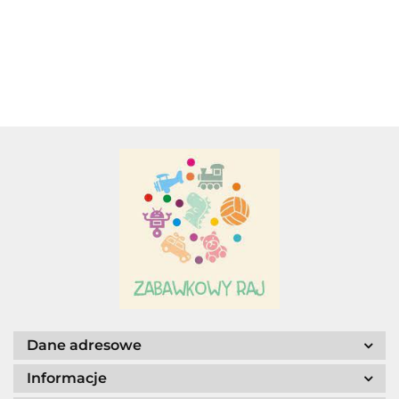
RODZINA
SERCE NA
PIES PUDEL.
PEPPY
WALENTYNKI
PIESEK NA
I NIE TYLKO.
Adamigo P.W.
SMYCZY
Adar
AGENCJA WYDAWNICZA JERZY
MOSTOWSKI
Dane adresowe
Informacje