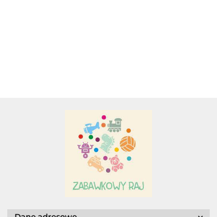
MINIONEK
PLUSZOWA
BALI-BAZOO
DUŻA
STUART.
ZAWIESZKA
MATERIAŁOWO
PLUSZOWA
28.50
29.00
MASKOTKA
Z WIBRACJĄ
PLUSZOWA
UŚMIECHNI
34.00
34.00
PLUSZOWA.
ŁÓDŹ
ZAWIESZKA Z
OŚMIORNIC
PODWODNA
WIBRACJĄ
PRZYTULAN
BIEDRONKA
Adamigo P.W.
Adar
AGENCJA WYDAWNICZA JERZY
MOSTOWSKI
Dane adresowe