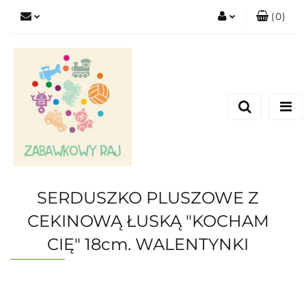
(
0
)
Zaloguj się
Zarejestruj się
Dodaj zgłoszenie
SERDUSZKO PLUSZOWE Z
CEKINOWĄ ŁUSKĄ "KOCHAM
CIĘ" 18cm. WALENTYNKI