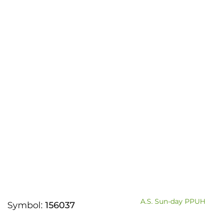
A.S. Sun-day PPUH
Symbol:
156037