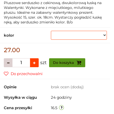
Pluszowe serduszko z cekinową, dwukolorową łuską na
Walentynki. Wykonane z mięciutkiego, milutkiego
pluszu. Idealne na zabawny walentynkowy prezent.
Wysokość 15, szer. ok. 18cm. Wystarczy pogładzić łuskę
ręką, aby serduszko zmieniło kolor. B/o
kolor
27.00
szt
Do koszyka
Do przechowalni
Opinie
brak ocen
(dodaj)
Wysyłka w ciągu
24 godziny
Cena przesyłki
16.5