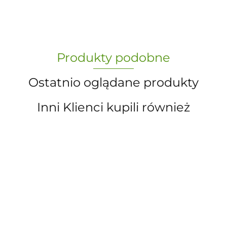
„Paula” S.C. Marzena Dudkiewicz
Produkty podobne
Sławomir Dudkiewicz
Ostatnio oglądane produkty
Inni Klienci kupili również
A.S. Sun-day PPUH
A&S SP. Z O.O.
KASK
MODEL