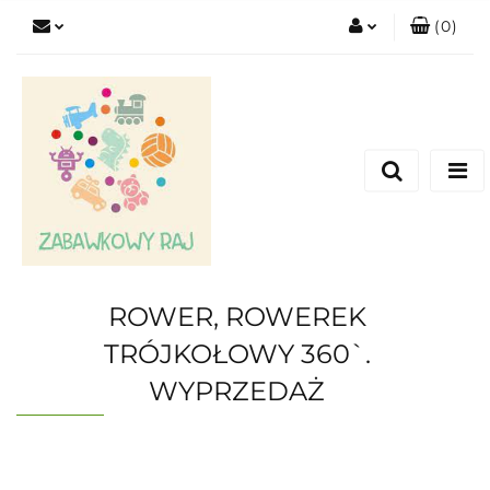
(
0
)
Zaloguj się
Zarejestruj się
Dodaj zgłoszenie
ROWER, ROWEREK
TRÓJKOŁOWY 360`.
WYPRZEDAŻ