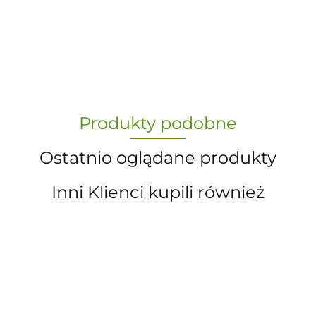
-
„Paula” S.C. Marzena Dudkiewicz
Produkty podobne
Sławomir Dudkiewicz
Ostatnio oglądane produkty
Inni Klienci kupili również
A.S. Sun-day PPUH