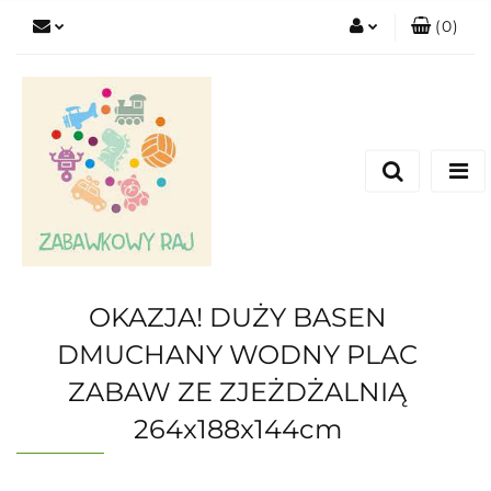
(
0
)
Zaloguj się
Zarejestruj się
Dodaj zgłoszenie
OKAZJA! DUŻY BASEN
DMUCHANY WODNY PLAC
ZABAW ZE ZJEŻDŻALNIĄ
264x188x144cm